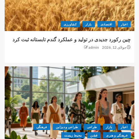
اخبار
اقتصادی
بازار
کشاورزی
چین رکورد جدیدی در تولید و عملکرد گندم تابستانه ثبت کرد
جولای 12, 2026
admin
اخبار
بازار
طراحی
طراحی و دیزاین
فرهنگی
فرهنگی و هنری
فشن
محیط زیست