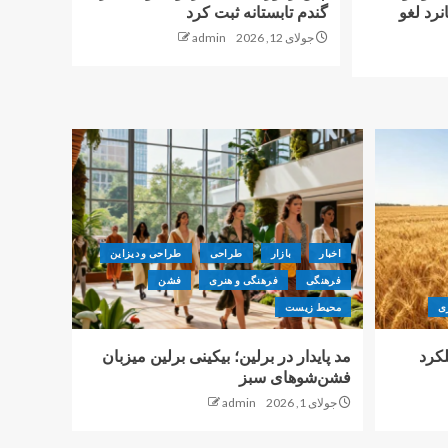
نرد لغو
گندم تابستانه ثبت کرد
جولای 12, 2026
admin
اخبار
بازار
طراحی
طراحی و دیزاین
فرهنگی
فرهنگی و هنری
فشن
ی
محیط زیست
لکرد
مد پایدار در برلین؛ بیکینی برلین میزبان
فشن‌شوهای سبز
جولای 1, 2026
admin