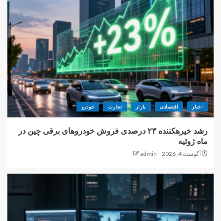
اخبار
اقتصادی
بازار
تجارت
خودرو
رشد خیرهکننده ۲۳ درصدی فروش خودروهای برقی چین در
ماه ژوئیه
آگوست 4, 2026
admin